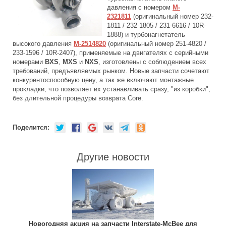
давления с номером
M-
2321811
(оригинальный номер 232-
1811 / 232-1805 / 231-6616 / 10R-
1888) и турбонагнетатель
высокого давления
M-2514820
(оригинальный номер 251-4820 /
233-1596 / 10R-2407), применяемые на двигателях с серийными
номерами
BXS
,
MXS
и
NXS
, изготовлены с соблюдением всех
требований, предъявляемых рынком. Новые запчасти сочетают
конкурентоспособную цену, а так же включают монтажные
прокладки, что позволяет их устанавливать сразу, "из коробки",
без длительной процедуры возврата Core.
Поделится:
Другие новости
Новогодняя акция на запчасти Interstate-McBee для