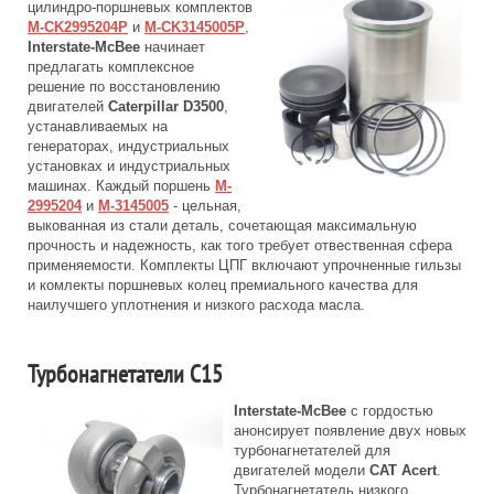
цилиндро-поршневых комплектов
M-CK2995204P
и
M-CK3145005P
,
Interstate-McBee
начинает
предлагать комплексное
решение по восстановлению
двигателей
Caterpillar D3500
,
устанавливаемых на
генераторах, индустриальных
установках и индустриальных
машинах. Каждый поршень
M-
2995204
и
M-3145005
- цельная,
выкованная из стали деталь, сочетающая максимальную
прочность и надежность, как того требует отвественная сфера
применяемости. Комплекты ЦПГ включают упрочненные гильзы
и комлекты поршневых колец премиального качества для
наилучшего уплотнения и низкого расхода масла.
Турбонагнетатели C15
Interstate-McBee
с гордостью
анонсирует появление двух новых
турбонагнетателей для
двигателей модели
CAT Acert
.
Турбонагнетатель низкого