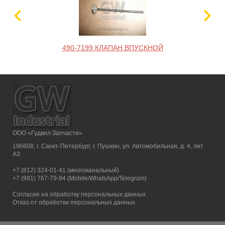
490-7199 КЛАПАН ВПУСКНОЙ
ООО «Гудвил Запчасти»
196608, г. Санкт-Петербург, г. Пушкин, ул. Автомобильная, д. 4, лит.
А3
+7 (812) 324-01-41 (многоканальный)
+7 (981) 767-79-94 (Mobile/WhatsApp/Telegram)
Согласие на обработку персональных данных
Отказ от обработки персональных данных