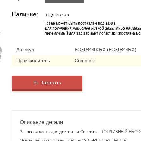
Наличие:
под заказ
Товар может быть поставлен под заказ.
Для получения
наиболее низкой цены
, либо
наимень
приемлемый для вас вариант логистики (поставка мо
Артикул
FCX084400RX (FCX0844RX)
Производитель
Cummins
Заказать
Описание детали
Запасная часть для двигателя Cummins : ТОПЛИВНЫЙ НАСОС
Оригинальное название: AFC-ROAD SPEED RH 3/4 E.P.