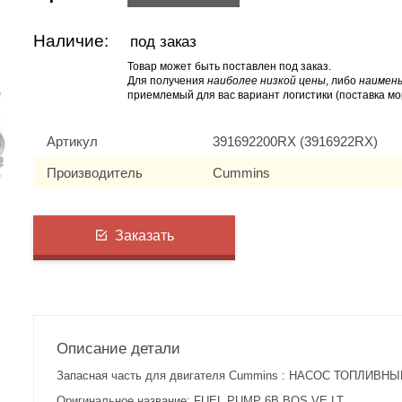
Наличие:
под заказ
Товар может быть поставлен под заказ.
Для получения
наиболее низкой цены
, либо
наимень
приемлемый для вас вариант логистики (поставка мо
Артикул
391692200RX (3916922RX)
Производитель
Cummins
Заказать
Описание детали
Запасная часть для двигателя Cummins : НАСОС ТОПЛИВНЫЙ
Оригинальное название: FUEL PUMP 6B BOS VE LT.