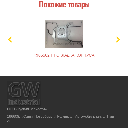
Похожие товары
4985562 ПРОКЛАДКА КОРПУСА
ООО «Гудвил Запчасти»
196608, г. Санкт-Петербург, г. Пушкин, ул. Автомобильная, д. 4, лит.
А3