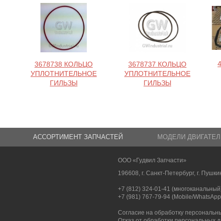
3678738 КОЛЬЦО
3678737 КОЛЬЦО
УПЛОТНИТЕЛЬНОЕ
УПЛОТНИТЕЛЬНОЕ
ГИЛЬЗЫ
ГИЛЬЗЫ
АССОРТИМЕНТ ЗАПЧАСТЕЙ
МОДЕЛИ ДВИГАТЕЛ
ООО «Гудвил Запчасти»
196608, г. Санкт-Петербург, г. Пушкин
+7 (812) 324-01-41 (многоканальный
+7 (981) 767-79-94 (Mobile/WhatsApp
Согласие на обработку персональн
Отказ от обработки персональных 