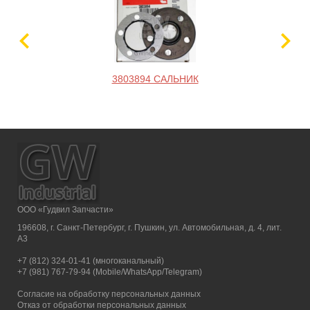
3803894 САЛЬНИК
ООО «Гудвил Запчасти»
196608, г. Санкт-Петербург, г. Пушкин, ул. Автомобильная, д. 4, лит.
А3
+7 (812) 324-01-41 (многоканальный)
+7 (981) 767-79-94 (Mobile/WhatsApp/Telegram)
Согласие на обработку персональных данных
Отказ от обработки персональных данных