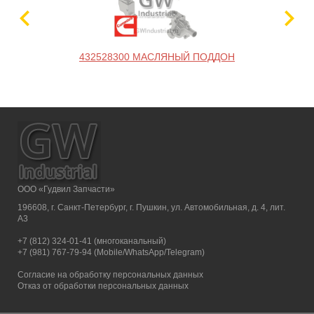
432528300 МАСЛЯНЫЙ ПОДДОН
ООО «Гудвил Запчасти»
196608, г. Санкт-Петербург, г. Пушкин, ул. Автомобильная, д. 4, лит.
А3
+7 (812) 324-01-41 (многоканальный)
+7 (981) 767-79-94 (Mobile/WhatsApp/Telegram)
Согласие на обработку персональных данных
Отказ от обработки персональных данных