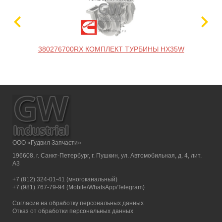
380276700RX КОМПЛЕКТ ТУРБИНЫ HX35W
ООО «Гудвил Запчасти»
196608, г. Санкт-Петербург, г. Пушкин, ул. Автомобильная, д. 4, лит.
А3
+7 (812) 324-01-41 (многоканальный)
+7 (981) 767-79-94 (Mobile/WhatsApp/Telegram)
Согласие на обработку персональных данных
Отказ от обработки персональных данных