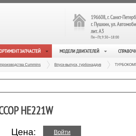
196608, г. Санкт-Петерб
г. Пушкин, ул. Автомобил
лит. А3
Пн—Пт, 9:30—18:00
ОРТИМЕНТ ЗАПЧАСТЕЙ
МОДЕЛИ ДВИГАТЕЛЕЙ
СПРАВОЧ
 производства Cummins
Впуск-выпуск, турбонаддув
ТУРБОКОМП
ССОР HE221W
Цена:
Войти