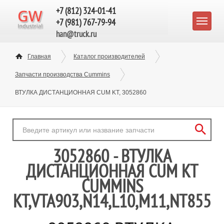
+7 (812) 324-01-41
+7 (981) 767-79-94
han@truck.ru
Главная
Каталог производителей
Запчасти производства Cummins
ВТУЛКА ДИСТАНЦИОННАЯ CUM KT, 3052860
3052860 - ВТУЛКА
ДИСТАНЦИОННАЯ CUM KT
CUMMINS
KT,VTA903,N14,L10,M11,NT855