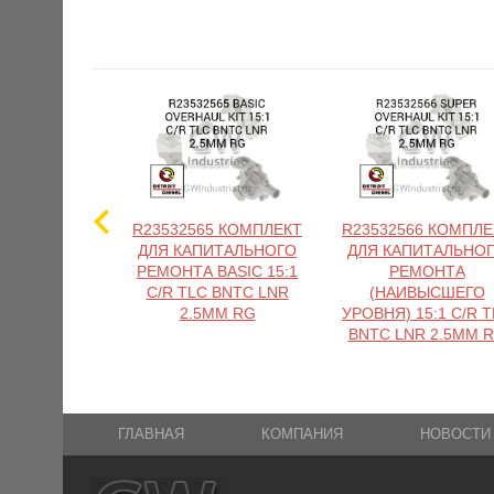
R23532565 КОМПЛЕКТ
R23532566 КОМПЛЕ
ДЛЯ КАПИТАЛЬНОГО
ДЛЯ КАПИТАЛЬНО
РЕМОНТА BASIC 15:1
РЕМОНТА
C/R TLC BNTC LNR
(НАИВЫСШЕГО
2.5MM RG
УРОВНЯ) 15:1 C/R 
BNTC LNR 2.5MM 
ГЛАВНАЯ
КОМПАНИЯ
НОВОСТИ