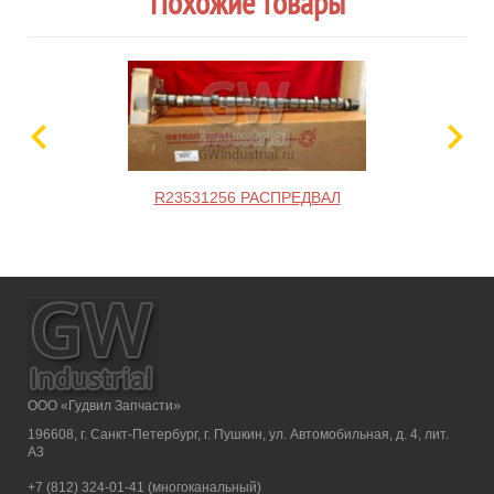
Похожие товары
R23531256 РАСПРЕДВАЛ
ООО «Гудвил Запчасти»
196608, г. Санкт-Петербург, г. Пушкин, ул. Автомобильная, д. 4, лит.
А3
+7 (812) 324-01-41 (многоканальный)