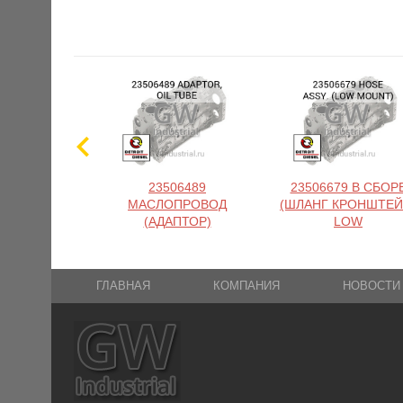
23506489
23506679 В СБОР
МАСЛОПРОВОД
(ШЛАНГ КРОНШТЕЙ
(АДАПТОР)
LOW
ГЛАВНАЯ
КОМПАНИЯ
НОВОСТИ