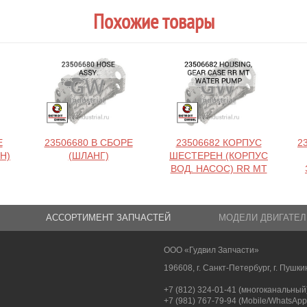
Похожие товары
Е
23506680 В СБОРЕ
23506682 КОРПУС
2
Н)
(ШЛАНГ)
ШЕСТЕРЕН (КОРПУС
ВОД. НАСОС) RR MT
АССОРТИМЕНТ ЗАПЧАСТЕЙ
МОДЕЛИ ДВИГАТЕЛ
ООО «Гудвил Запчасти»
196608, г. Санкт-Петербург, г. Пушкин
+7 (812) 324-01-41 (многоканальный
+7 (981) 767-79-94 (Mobile/WhatsApp