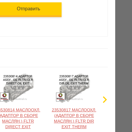
Отправить
3530814 МАСЛООХЛ.
23530817 МАСЛООХЛ.
2353
(АДАПТОР В СБОРЕ
(АДАПТОР В СБОРЕ
ТУРБОКОМ
МАСЛЯН.) FLTR
МАСЛЯН.) FLTR DIR
GTA4082V 1
DIRECT EXIT
EXIT THERM
90D