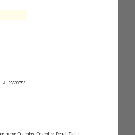
НЫ - 23530753.
атели Cummins, Caterpillar, Detroit Diesel.