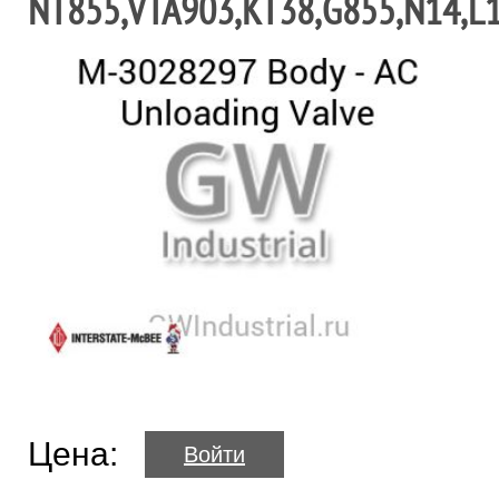
NT855,VTA903,KT38,G855,N14,L
Цена:
Войти