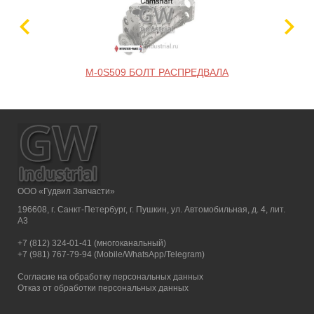
M-0S509 БОЛТ РАСПРЕДВАЛА
ООО «Гудвил Запчасти»
196608, г. Санкт-Петербург, г. Пушкин, ул. Автомобильная, д. 4, лит.
А3
+7 (812) 324-01-41 (многоканальный)
+7 (981) 767-79-94 (Mobile/WhatsApp/Telegram)
Согласие на обработку персональных данных
Отказ от обработки персональных данных