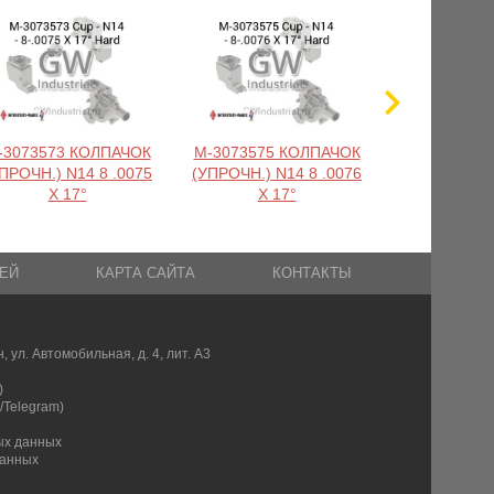
-3073573 КОЛПАЧОК
M-3073575 КОЛПАЧОК
M-3073753
ПРОЧН.) N14 8 .0075
(УПРОЧН.) N14 8 .0076
(УПРОЧН.) L
X 17°
X 17°
X 1
ЕЙ
КАРТА САЙТА
КОНТАКТЫ
, ул. Автомобильная, д. 4, лит. А3
)
/Telegram)
ых данных
данных