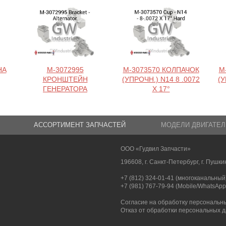
НА
M-3072995
M-3073570 КОЛПАЧОК
M
КРОНШТЕЙН
(УПРОЧН.) N14 8 .0072
(У
ГЕНЕРАТОРА
X 17°
АССОРТИМЕНТ ЗАПЧАСТЕЙ
МОДЕЛИ ДВИГАТЕЛ
ООО «Гудвил Запчасти»
196608, г. Санкт-Петербург, г. Пушкин
+7 (812) 324-01-41 (многоканальный
+7 (981) 767-79-94 (Mobile/WhatsApp
Согласие на обработку персональн
Отказ от обработки персональных 