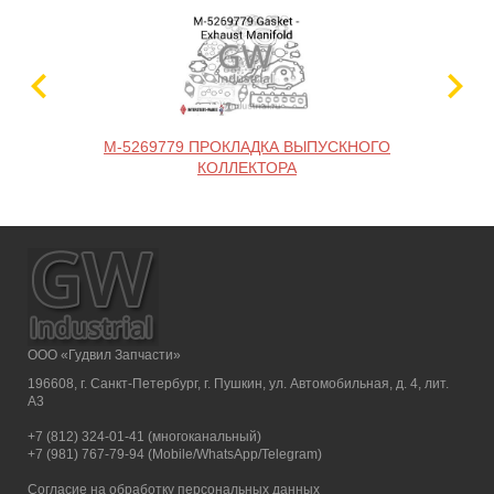
M-5269779 ПРОКЛАДКА ВЫПУСКНОГО
КОЛЛЕКТОРА
ООО «Гудвил Запчасти»
196608, г. Санкт-Петербург, г. Пушкин, ул. Автомобильная, д. 4, лит.
А3
+7 (812) 324-01-41 (многоканальный)
+7 (981) 767-79-94 (Mobile/WhatsApp/Telegram)
Согласие на обработку персональных данных