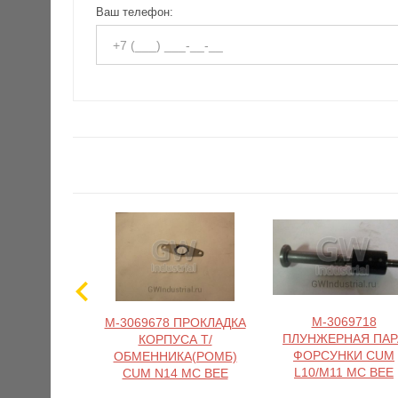
Ваш телефон:
M-3069718
M-3069678 ПРОКЛАДКА
ПЛУНЖЕРНАЯ ПАР
КОРПУСА Т/
ФОРСУНКИ CUM
ОБМЕННИКА(РОМБ)
L10/M11 MC BEE
CUM N14 MC BEE