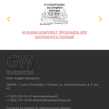
M-9S3940 КОМПЛЕКТ ПРОКЛАДОК ДЛЯ
КАПРЕМОНТА ПОЛНЫЙ
ООО «Гудвил Запчасти»
196608, г. Санкт-Петербург, г. Пушкин, ул. Автомобильная, д. 4, лит.
А3
+7 (812) 324-01-41 (многоканальный)
+7 (981) 767-79-94 (Mobile/WhatsApp/Telegram)
Согласие на обработку персональных данных