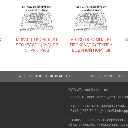
КТ
M-6V3718 КОМПЛЕКТ
M-6V3719 КОМПЛЕКТ
M
ПРОКЛАДОК (ЗАДНЯЯ
ПРОКЛАДОК (ГРУППА
СТРУКТУРА)
ВОДЯНОЙ ПОМПЫ)
АССОРТИМЕНТ ЗАПЧАСТЕЙ
МОДЕЛИ ДВИГАТЕЛ
ООО «Гудвил Запчасти»
196608, г. Санкт-Петербург, г. Пушкин
+7 (812) 324-01-41 (многоканальный
+7 (981) 767-79-94 (Mobile/WhatsApp
Согласие на обработку персональн
Отказ от обработки персональных 