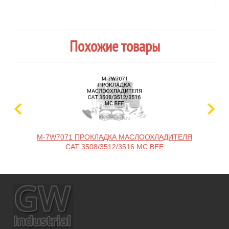
Похожие товары
M-7W7071 ПРОКЛАДКА МАСЛООХЛАДИТЕЛЯ
M-3
CAT 3508/3512/3516 MC BEE