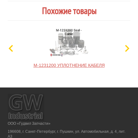
Похожие товары
M-1231200 УПЛОТНЕНИЕ КАБЕЛЯ
ООО «Гудвил Запчасти»
196608, г. Санкт-Петербург, г. Пушкин, ул. Автомобильная, д. 4, лит.
А3