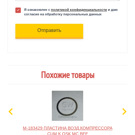
Я ознакомлен с
политикой конфиденциальности
и даю
согласие на обработку персональных данных
Отправить
Похожие товары
M-183429 ПЛАСТИНА ВОЗД.КОМПРЕССОРА
M-
CUM K,QSK MC BEE