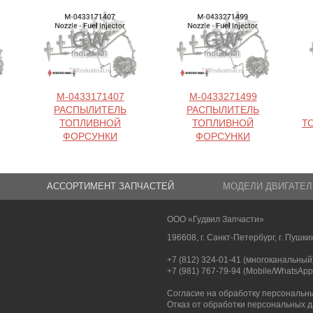
M-0433171407
M-0433271499
РАСПЫЛИТЕЛЬ
РАСПЫЛИТЕЛЬ
ТОПЛИВНОЙ
ТОПЛИВНОЙ
Т
ФОРСУНКИ
ФОРСУНКИ
АССОРТИМЕНТ ЗАПЧАСТЕЙ
МОДЕЛИ ДВИГАТЕЛ
ООО «Гудвил Запчасти»
196608, г. Санкт-Петербург, г. Пушкин
+7 (812) 324-01-41 (многоканальный
+7 (981) 767-79-94 (Mobile/WhatsApp
Согласие на обработку персональн
Отказ от обработки персональных 