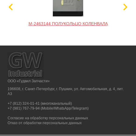
M-2463144 ПОЛУКОЛЬЦО КОЛЕНВАЛА
ООО «Гудвил Запчасти»
196608, г. Санкт-Петербург, г. Пушкин, ул. Автомобильная, д. 4, лит.
А3
+7 (812) 324-01-41 (многоканальный)
+7 (981) 767-79-94 (Mobile/WhatsApp/Telegram)
Согласие на обработку персональных данных
Отказ от обработки персональных данных