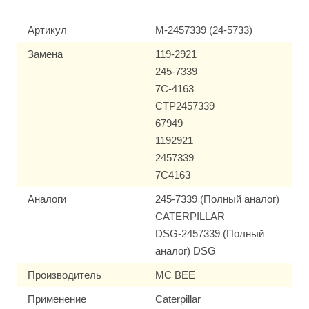
Артикул
M-2457339 (24-5733)
Замена
119-2921
245-7339
7C-4163
CTP2457339
67949
1192921
2457339
7C4163
Аналоги
245-7339 (Полный аналог)
CATERPILLAR
DSG-2457339 (Полный
аналог) DSG
Производитель
MC BEE
Применение
Caterpillar