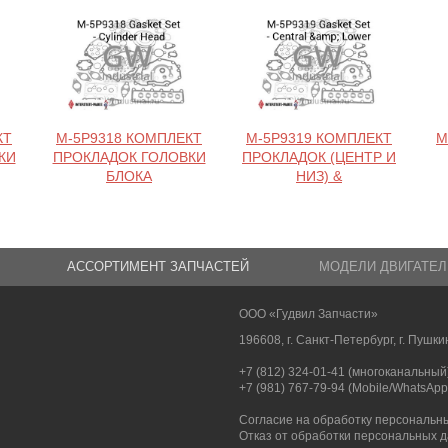
КТ
M-5P9318 КОМПЛЕКТ
M-5P9319 КОМПЛЕКТ
M
КИ
ПРОКЛАДОК ГОЛОВКИ
ПРОКЛАДОК (ЦЕНТР И
БЛОКА
НИЗ) &
АССОРТИМЕНТ ЗАПЧАСТЕЙ
МОДЕЛИ ДВИГАТЕЛ
ООО «Гудвил Запчасти»
196608, г. Санкт-Петербург, г. Пушкин
+7 (812) 324-01-41 (многоканальный
+7 (981) 767-79-94 (Mobile/WhatsApp
Согласие на обработку персональн
Отказ от обработки персональных 