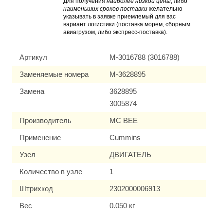
Для получения
наиболее низкой цены
, либо
наименьших сроков поставки
желательно
указывать в заявке приемлемый для вас
вариант логистики (поставка морем, сборным
авиагрузом, либо экспресс-поставка).
Артикул
M-3016788 (3016788)
Заменяемые номера
M-3628895
Замена
3628895
3005874
Производитель
MC BEE
Применение
Cummins
Узел
ДВИГАТЕЛЬ
Количество в узле
1
Штрихкод
2302000006913
Вес
0.050 кг