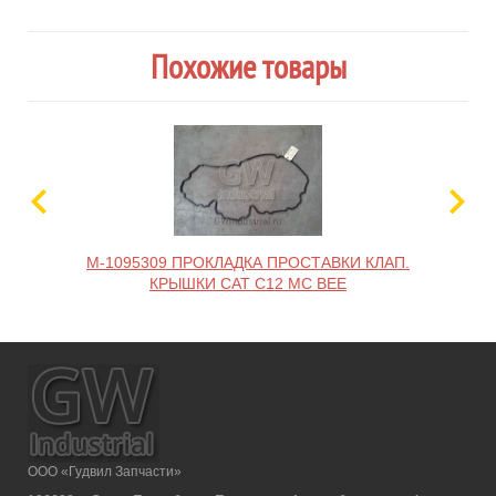
Похожие товары
M-1095309 ПРОКЛАДКА ПРОСТАВКИ КЛАП.
КРЫШКИ CAT C12 MC BEE
ООО «Гудвил Запчасти»