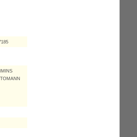
7185
UMMINS
 AUTOMANN