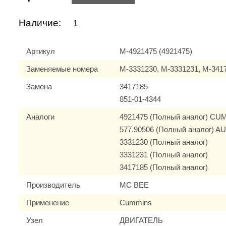
Наличие:
1
Артикул
M-4921475 (4921475)
Заменяемые номера
M-3331230, M-3331231, M-341
Замена
3417185
851-01-4344
Аналоги
4921475 (Полный аналог) C
577.90506 (Полный аналог)
3331230 (Полный аналог)
3331231 (Полный аналог)
3417185 (Полный аналог)
Производитель
MC BEE
Применение
Cummins
Узел
ДВИГАТЕЛЬ