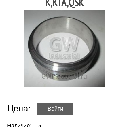
K,KTA,QSK
Цена:
Войти
Наличие:
5