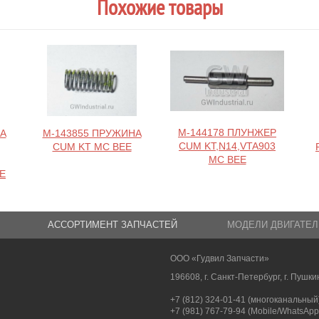
Похожие товары
M-144178 ПЛУНЖЕР
А
M-143855 ПРУЖИНА
CUM KT,N14,VTA903
CUM KT MC BEE
MC BEE
EE
АССОРТИМЕНТ ЗАПЧАСТЕЙ
МОДЕЛИ ДВИГАТЕЛ
ООО «Гудвил Запчасти»
196608, г. Санкт-Петербург, г. Пушкин
+7 (812) 324-01-41 (многоканальный
+7 (981) 767-79-94 (Mobile/WhatsApp