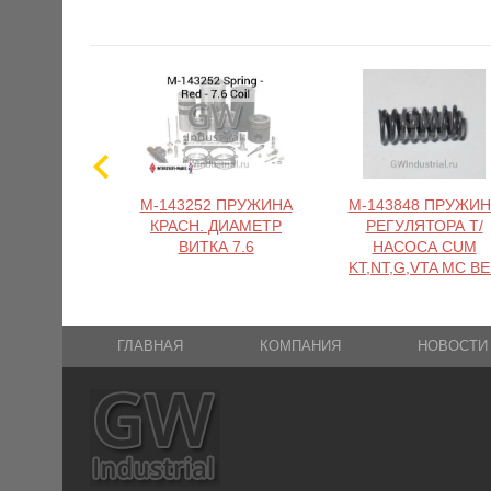
M-143252 ПРУЖИНА
M-143848 ПРУЖИН
КРАСН. ДИАМЕТР
РЕГУЛЯТОРА Т/
ВИТКА 7.6
НАСОСА CUM
KT,NT,G,VTA MC B
ГЛАВНАЯ
КОМПАНИЯ
НОВОСТИ