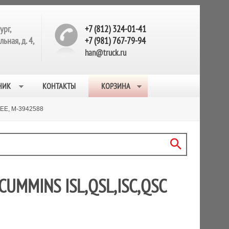
ург,
+7 (812) 324-01-41
ьная, д. 4,
+7 (981) 767-79-94
han@truck.ru
НИК
КОНТАКТЫ
КОРЗИНА
EE, M-3942588
CUMMINS ISL,QSL,ISC,QSC