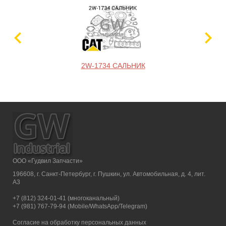
2W-1734 САЛЬНИК
ООО «Гудвил Запчасти»
196608, г. Санкт-Петербург, г. Пушкин, ул. Автомобильная, д. 4, лит.
А3
+7 (812) 324-01-41 (многоканальный)
+7 (981) 767-79-94 (Mobile/WhatsApp/Telegram)
Согласие на обработку персональных данных