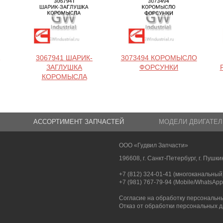
3067941 ШАРИК-
3073494 КОРОМЫСЛО
ЗАГЛУШКА
ФОРСУНКИ
КОРОМЫСЛА
АССОРТИМЕНТ ЗАПЧАСТЕЙ
МОДЕЛИ ДВИГАТЕЛ
ООО «Гудвил Запчасти»
196608, г. Санкт-Петербург, г. Пушкин
+7 (812) 324-01-41 (многоканальный
+7 (981) 767-79-94 (Mobile/WhatsApp
Согласие на обработку персональн
Отказ от обработки персональных 