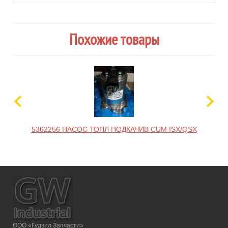
Похожие товары
5362256 НАСОС ТОПЛ ПОДКАЧИВ CUM ISX/QSX
ООО «Гудвил Запчасти»