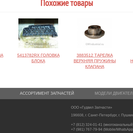
Похожие товары
НА
5413782RX ГОЛОВКА
3883512 ТАРЕЛКА
БЛОКА
ВЕРХНЯЯ ПРУЖИНЫ
КЛАПАНА
АССОРТИМЕНТ ЗАПЧАСТЕЙ
МОДЕЛИ ДВИГАТЕЛ
ООО «Гудвил Запчасти»
196608, г. Санкт-Петербург, г. Пушкин
+7 (812) 324-01-41 (многоканальный
+7 (981) 767-79-94 (Mobile/WhatsApp