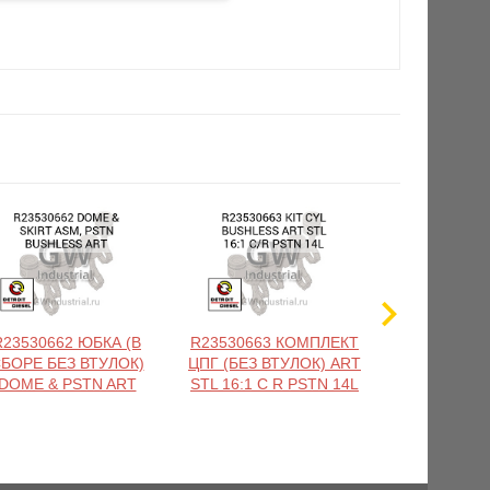
R23530662 ЮБКА (В
R23530663 КОМПЛЕКТ
R23530665
БОРЕ БЕЗ ВТУЛОК)
ЦПГ (БЕЗ ВТУЛОК) ART
ЦПГ (БЕЗ
DOME & PSTN ART
STL 16:1 C R PSTN 14L
ЗАДН.) STL 
R PST