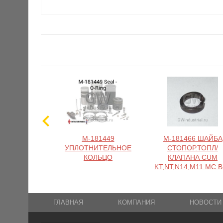
M-181449
M-181466 ШАЙБА
УПЛОТНИТЕЛЬНОЕ
СТОПОР.ТОПЛ/
КОЛЬЦО
КЛАПАНА CUM
KT,NT,N14,M11 MC 
ГЛАВНАЯ
КОМПАНИЯ
НОВОСТИ