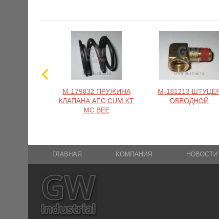
M-179832 ПРУЖИНА
M-181213 ШТУЦЕ
КЛАПАНА AFC CUM KT
ОБВОДНОЙ
MC BEE
ГЛАВНАЯ
КОМПАНИЯ
НОВОСТИ