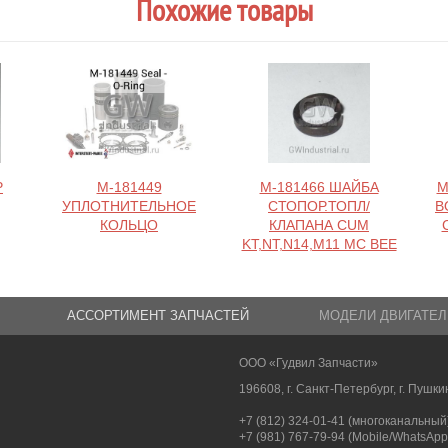
Похожие товары
Р
M-181449
M-181466 ШАЙБА
M
УПЛОТНИТЕЛЬНОЕ
СТОПОР.ТОПЛ/
В
КОЛЬЦО
КЛАПАНА CUM
KT,NT,N14,M11 MC BEE
АССОРТИМЕНТ ЗАПЧАСТЕЙ
МОДЕЛИ ДВИГАТЕЛ
ООО «Гудвил Запчасти»
196608, г. Санкт-Петербург, г. Пушкин
+7 (812) 324-01-41 (многоканальный
+7 (981) 767-79-94 (Mobile/WhatsApp