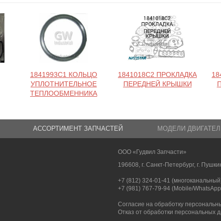
1841993C1 КОЛЬЦО
1841018C2 ПРОКЛАДКА
18
УПЛОТНИТЕЛЬНОЕ
ПЕРЕДНЕЙ КРЫШКИ
ТЕПЛООБМЕННИКА
АССОРТИМЕНТ ЗАПЧАСТЕЙ
МОДЕЛИ ДВИГАТЕЛ
ООО «Гудвил Запчасти»
196608, г. Санкт-Петербург, г. Пушкин
+7 (812) 324-01-41 (многоканальный
+7 (981) 767-79-94 (Mobile/WhatsApp
Согласие на обработку персональн
Отказ от обработки персональных 