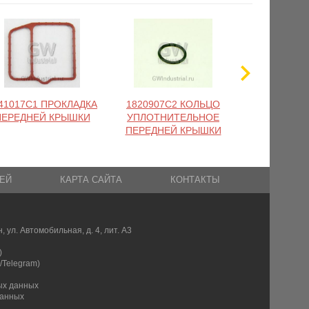
41017C1 ПРОКЛАДКА
1820907C2 КОЛЬЦО
1841019C1 
ПЕРЕДНЕЙ КРЫШКИ
УПЛОТНИТЕЛЬНОЕ
ПЕРЕДНЕЙ
ПЕРЕДНЕЙ КРЫШКИ
ЕЙ
КАРТА САЙТА
КОНТАКТЫ
, ул. Автомобильная, д. 4, лит. А3
)
/Telegram)
ых данных
данных